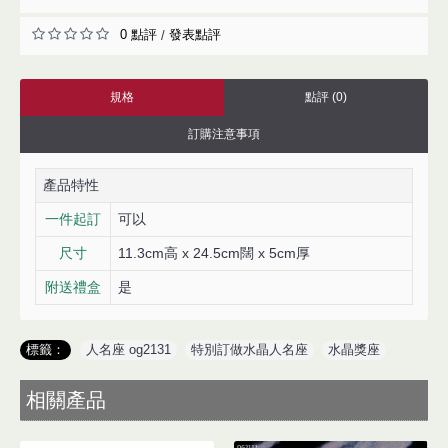
0 點評
發表點評
/
規格
點評 (0)
訂購注意事項
產品特性
一件起訂
可以
尺寸
11.3cm高 x 24.5cm闊 x 5cm厚
附送禮盒
是
標籤：
人名座 og2131
,
特別訂做水晶人名座
,
水晶獎座
相關產品