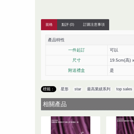
規格
點評 (0)
訂購注意事項
產品特性
一件起訂
可以
尺寸
19.5cm(高) 
附送禮盒
是
標籤：
星形
,
star
,
最高業績系列
,
top sales
相關產品