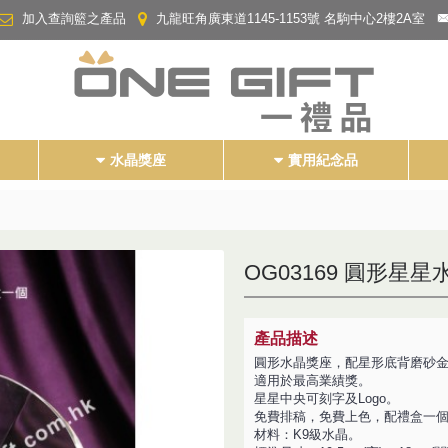
加入查詢籃之產品
九龍旺角廣東道1145-1153號 名駒中心2樓2A室
水晶獎座
實用紀念品
OG03169 圓形星
產品描述
圓形水晶獎座，配星形底背磨砂
適用於最高業績獎。
星星中央可刻字及Logo。
免費排稿，免費上色，配禮盒一
材料：K9級水晶。