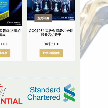
查詢報價
查詢報價
印製錦旗 適用於
OGC1034 高級金屬獎盃 合用
OG2134 食物
場合
於各大小賽事
級衛生督察 水晶
境衞生署同事昇
00.0
HK$350.0
HK$680
購物車
新增至購物車
新增至購