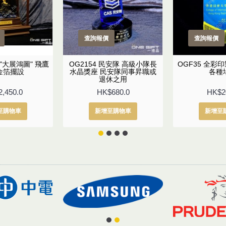
查詢報價
查詢報價
3 "大展鴻圖" 飛鷹
OG2154 民安隊 高級小隊長
OGF35 全彩
金箔擺設
水晶獎座 民安隊同事昇職或
各種
退休之用
,450.0
HK$680.0
HK$2
至購物車
新增至購物車
新增至