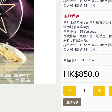
標準尺寸：19.5cm(高) x 18cm(闊)
客人另可訂造不同尺寸。
產品描述
圓形水晶獎座，配星形底背磨砂
適用於最高業績獎。
星星中央可刻字及Logo。
免費排稿，免費上色，配禮盒一
材料：K9級水晶。
標準尺寸：19.5cm(高) x 18cm(闊)
客人另可訂造不同尺寸。
商品代碼：
OG03169
HK$850.0
-
+
查詢報價