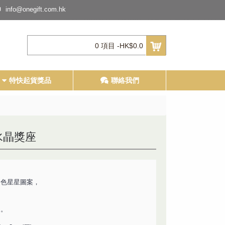
info@onegift.com.hk
0 項目 -HK$0.0
特快起貨獎品
聯絡我們
星水晶獎座
金色星星圖案，
個
。