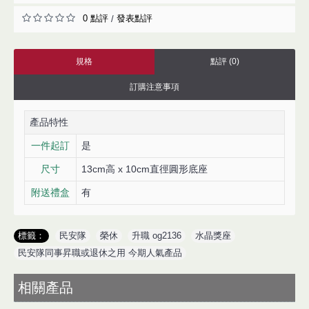
0 點評
發表點評
/
規格
點評 (0)
訂購注意事項
產品特性
一件起訂
是
尺寸
13cm高 x 10cm直徑圓形底座
附送禮盒
有
標籤：
民安隊
,
榮休
,
升職 og2136
,
水晶獎座
,
民安隊同事昇職或退休之用 今期人氣產品
相關產品