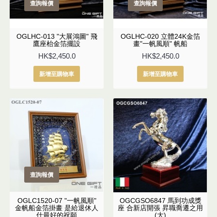
查詢報價
查詢報價
OGLHC-013 "大展鴻圖" 飛
OGLHC-020 立體24K金箔
鷹座枱金箔擺設
畫"一帆風順" 帆船
HK$2,450.0
HK$2,450.0
新增至購物車
新增至購物車
查詢報價
OGLC1520-07 "一帆風順"
OGCGSO6847 馬到功成獎
金帆船金箔掛畫 是給退休人
座 合新店開張 昇職喬遷之用
仕最好的祝願
(大)